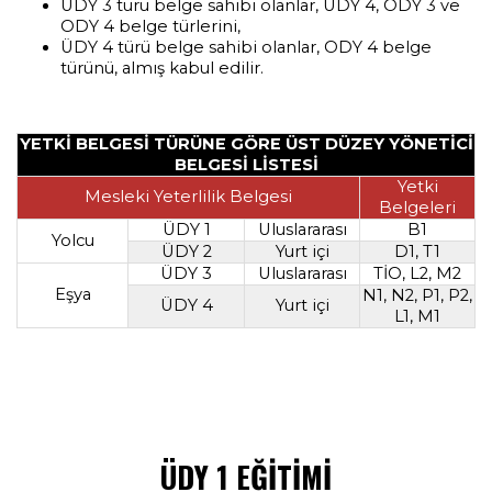
ÜDY 3 türü belge sahibi olanlar, ÜDY 4, ODY 3 ve
ODY 4 belge türlerini,
ÜDY 4 türü belge sahibi olanlar, ODY 4 belge
türünü, almış kabul edilir.
YETKİ BELGESİ TÜRÜNE GÖRE ÜST DÜZEY YÖNETİCİ
BELGESİ LİSTESİ
Yetki
Mesleki Yeterlilik Belgesi
Belgeleri
ÜDY 1
Uluslararası
B1
Yolcu
ÜDY 2
Yurt içi
D1, T1
ÜDY 3
Uluslararası
TİO, L2, M2
Eşya
N1, N2, P1, P2,
ÜDY 4
Yurt içi
L1, M1
ÜDY 1 EĞİTİMİ